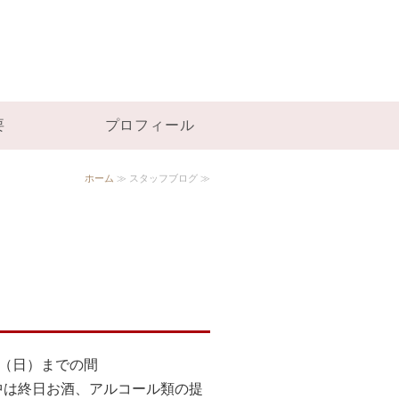
ダルピーノ｜焼津市
要
プロフィール
ホーム
≫ スタッフブログ ≫
日（日）までの間
中は終日お酒、アルコール類の提