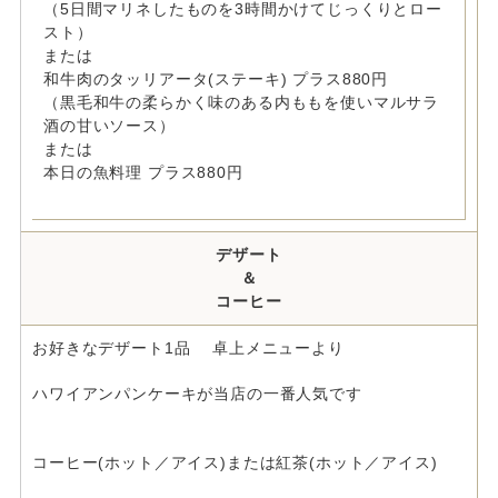
（5日間マリネしたものを3時間かけてじっくりとロー
スト）
または
和牛肉のタッリアータ(ステーキ) プラス880円
（黒毛和牛の柔らかく味のある内ももを使いマルサラ
酒の甘いソース）
または
本日の魚料理 プラス880円
デザート
＆
コーヒー
お好きなデザート1品 卓上メニューより
ハワイアンパンケーキが当店の一番人気です
コーヒー(ホット／アイス)または紅茶(ホット／アイス)