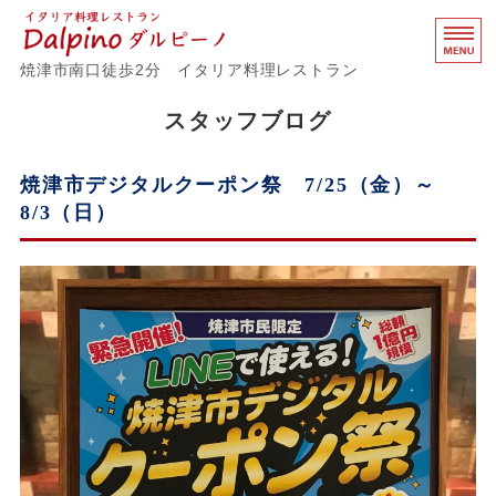
イタリア料理レストラ
焼津市南口徒歩2分 イタリア料理レストラン
ホーム
スタッフブログ
メニュー
焼津市デジタルクーポン祭 7/25（金）～
8/3（日）
お客様の声
店舗概要
プロフィール